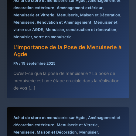
,
Achat de store et menuiserie sur Agde
Aménagement et
,
,
décoration extérieure
Aménagement extérieur
,
,
Menuiserie et Vitrerie
Menuiserie, Maison et Décoration
,
Menuiserie, Rénovation et Aménagement
Menuisier et
,
,
vitrier sur AGDE
Menuisier, construction et rénovation
Menuisier, verre en menuiserie
L’Importance de la Pose de Menuiserie à
Agde
PA
/
19 septembre 2025
Qu’est-ce que la pose de menuiserie ? La pose de
menuiserie est une étape cruciale dans la réalisation
de vos […]
,
Achat de store et menuiserie sur Agde
Aménagement et
,
,
décoration extérieure
Menuiserie et Vitrerie
,
Menuiserie, Maison et Décoration
Menuisier,