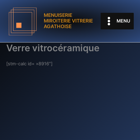
Aller
au
MENUISERIE
contenu
MIROITERIE VITRERIE
MENU
AGATHOISE
Verre vitrocéramique
[stm-calc id= »8916″]