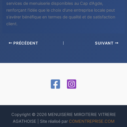
services de menuiserie disponibles au Cap d’Agde,
renforçant l’idée que le choix d’une entreprise locale peut
s’avérer bénéfique en termes de qualité et de satisfaction
client.
PRÉCÉDENT
SUIVANT
Copyright © 2026 MENUISERIE MIROITERIE VITRERIE
AGATHOISE | Site réalisé par
COMENTREPRISE.COM