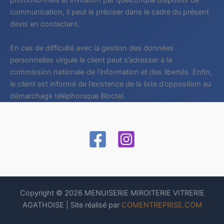
promotionnels et invitation par quelconque dispositif de
communication, il peut le préciser dans le cadre du présent
devis en contactant.
En cas de difficulté avec la gestion des données
personnelles virgule le client peut s’adresser à la
commission nationale de l’information et des libertés. Enfin,
le client est informé de l’existence de la liste d’opposition au
démarchage téléphonique Bloctel.
Copyright © 2026 MENUISERIE MIROITERIE VITRERIE
AGATHOISE | Site réalisé par
COMENTREPRISE.COM